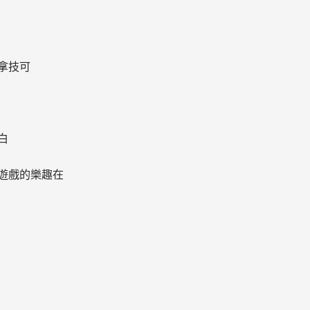
拿技可
白
遊戲的樂趣在