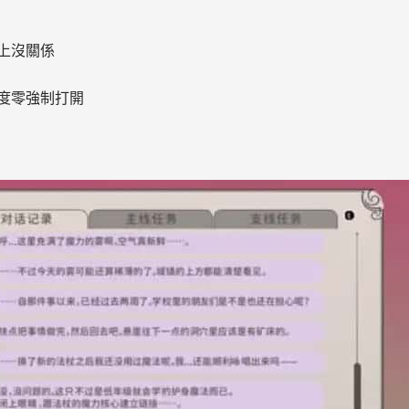
上沒關係
度零強制打開