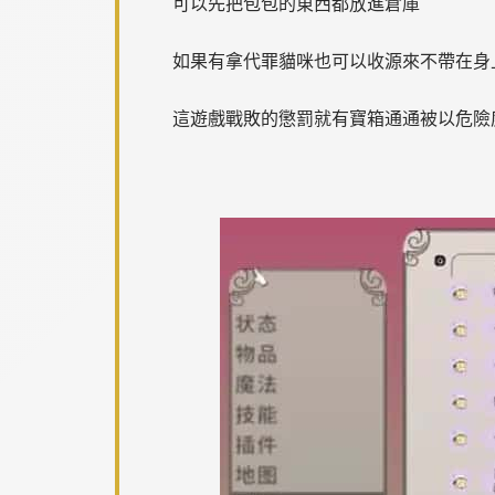
可以先把包包的東西都放進倉庫
如果有拿代罪貓咪也可以收源來不帶在身
這遊戲戰敗的懲罰就有寶箱通通被以危險