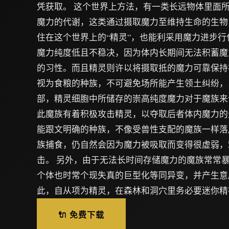
凭获取。 这个世界上方法，有一类长远物体里面
魔力的代谢，这类通过摄取魔力至维持生命的生物，
住在这个世界上的“精灵”，也能利采用魔力进步行
魔力纯度低且不稳决，因为体内长期间无法积蓄魔
的习性。而且精灵则许以将摄取抵的魔力可靠保持
视为食粮的种族，不可避免场所能产生领土纠纷，
部，精灵细胞中所储存的崇高纯度魔力对于魔族来
此魔族有着积极攻击精灵，以夺取后者体内魔力的
能跟文明确的种族，不像受兽性支配的魔族一样落
族捕食，仍自然会因为魔力被吸取而变得很虚弱，
击。 另外，由于无法长时间存储魔力的魔族常常
个体也时常个现失真的巨型化等同异变，并产生意
此，自从项为精灵，在森林和洞穴里务必要迷你精
🔌 免费下载