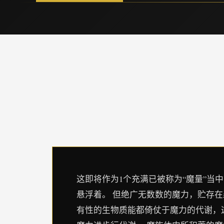
这即将作为1个充满已被称为“魔量”当
悬浮着。 但绝广无数数的魔力，贮存
有性的生物质能都倚仗于魔力的代谢，这