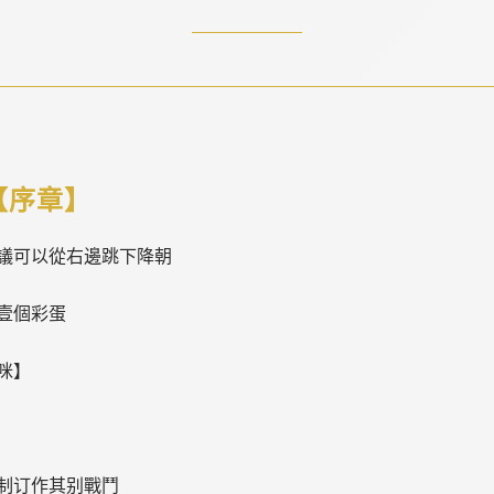
【序章】
議可以從右邊跳下降朝
壹個彩蛋
咪】
制订作其别戰鬥