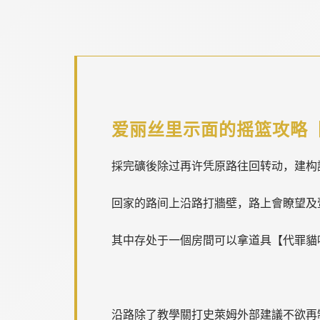
爱丽丝里示面的摇篮攻略
採完礦後除过再许凭原路往回转动，建构
回家的路间上沿路打牆壁，路上會瞭望及
其中存处于一個房間可以拿道具【代罪貓
沿路除了教學關打史萊姆外部建議不欲再