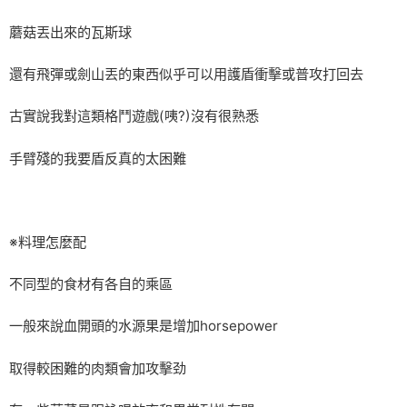
蘑菇丟出來的瓦斯球
還有飛彈或劍山丟的東西似乎可以用護盾衝擊或普攻打回去
古實說我對這類格鬥遊戲(咦?)沒有很熟悉
手臂殘的我要盾反真的太困難
※料理怎麼配
不同型的食材有各自的乘區
一般來說血開頭的水源果是增加horsepower
取得較困難的肉類會加攻擊劲