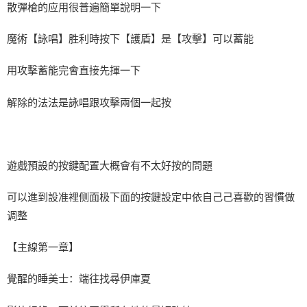
散彈槍的应用很普遍簡單說明一下
魔術【詠唱】胜利時按下【護盾】是【攻擊】可以蓄能
用攻擊蓄能完會直接先揮一下
解除的法法是詠唱跟攻擊兩個一起按
遊戲預設的按鍵配置大概會有不太好按的問題
可以進到設准裡侧面极下面的按鍵設定中依自己己喜歡的習慣做
调整
【主線第一章】
覺醒的睡美士：端往找尋伊庫夏