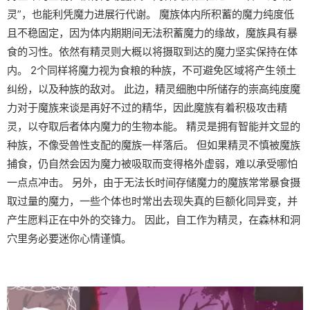
灵”，也能利凭魔力进展行代谢。 魔族体内所积蓄的魔力纯度低
且不稳固定，因为体内期期间无法积蓄魔力的缘故，魔族具有暴
食的习性。依然有精灵则大概以将摄取到达的魔力坚实保持在体
内。 2个同样将魔力视为食粮的种族，不可避免区域将产生领土
纠纷，以及种族的敌对。 此边，精灵细胞中所储存的崇高纯度魔
力对于魔族来谈是再好不过的精华，因此魔族有着积极攻击精
灵，以夺取后者体内魔力的生物本能。 精灵是拥有智能并文显的
种族，不像受兽性支配的魔族一样落后。 但如果精灵不慎被魔族
捕食，仍自然会因为魔力被吸取而变得格外虚弱，难以承受哪怕
一点点冲击。 另外，由于无法长时间存储魔力的魔族常常暴食摄
取过量的魔力，一些个体也时常出去现失真的巨额化同异变，并
产生愿料正在中外的交锋力。 因此，自工作为精灵，在森林和洞
穴里务必要迷你心情谨慎。