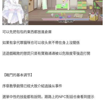
可以先把包包的東西都放進倉庫
如果有拿代罪貓咪也可以收头來不帶在身上沒關係
這遊戲戰敗的懲罰只是有寶箱通通被以危險度零強造打開
【戰鬥的基本调节】
序章教學劇情已經大致介紹過操从事件
選單中性的技能都有說明，跟路上的NPC對話也會看到提示