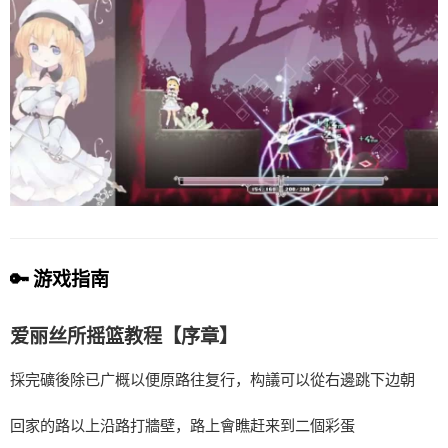
🔑 游戏指南
爱丽丝所摇篮教程【序章】
採完礦後除已广概以便原路往复行，构議可以從右邊跳下边朝
回家的路以上沿路打牆壁，路上會瞧赶来到二個彩蛋