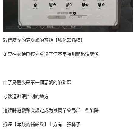
取得魔女的藏身處的寶箱【強化器插槽】
如果在家時已經先拿過了便不用特別開路沒關係
由了鳥籠後是第一個惡朝的陷阱區
考驗迴避跟控制的地方
這裡將遊戲難度設定成为最簡單會局部一些陷阱
抵達【卑賤的補給兵】上方有一張椅子