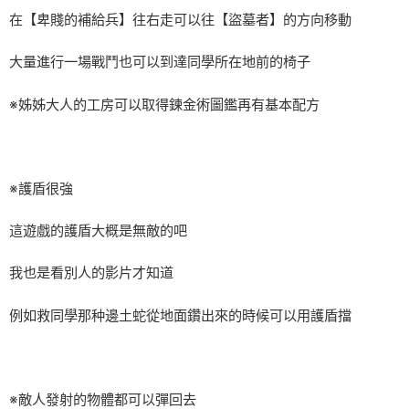
在【卑賤的補給兵】往右走可以往【盜墓者】的方向移動
大量進行一場戰鬥也可以到達同學所在地前的椅子
※姊姊大人的工房可以取得鍊金術圖鑑再有基本配方
※護盾很強
這遊戲的護盾大概是無敵的吧
我也是看別人的影片才知道
例如救同學那种邊土蛇從地面鑽出來的時候可以用護盾擋
※敵人發射的物體都可以彈回去