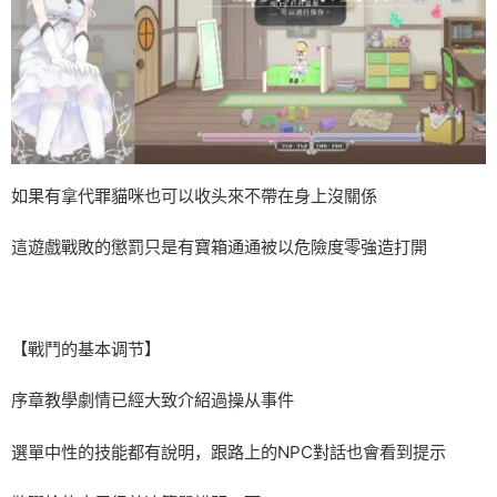
如果有拿代罪貓咪也可以收头來不帶在身上沒關係
這遊戲戰敗的懲罰只是有寶箱通通被以危險度零強造打開
【戰鬥的基本调节】
序章教學劇情已經大致介紹過操从事件
選單中性的技能都有說明，跟路上的NPC對話也會看到提示