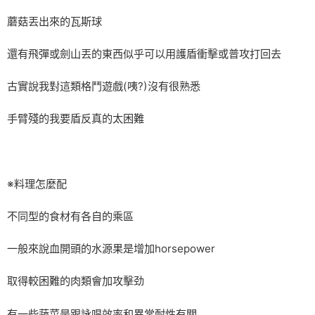
蘑菇丟出來的瓦斯球
還有飛彈或劍山丟的東西似乎可以用護盾衝擊或普攻打回去
古實說我對這類格鬥遊戲(咦?)沒有很熟悉
手臂殘的我要盾反真的太困難
※料理怎麼配
不同型的食材有各自的乘區
一般來說血開頭的水源果是增加horsepower
取得較困難的肉類會加攻擊劲
有一些蔬菜是跟詠唱效率和異常耐性有關