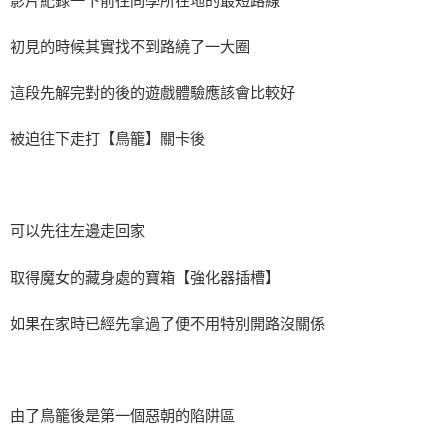
影片紀錄一下前往同學所在地的最短路線
初見的時候其實找不到路繞了一大圈
這段先解完對的後的遊戲體驗應該會比較好
被迫往下走打【鳥籠】關卡後
可以先往左邊走回家
取得魔女的藏身處的寶箱【強化器插槽】
如果在家時已經先拿過了便不用特別開路沒關係
由了鳥籠後是第一個惡朝的陷阱區