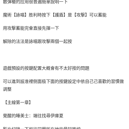
散彈槍的应用很普遍簡單說明一下
魔術【詠唱】胜利時按下【護盾】是【攻擊】可以蓄能
用攻擊蓄能完會直接先揮一下
解除的法法是詠唱跟攻擊兩個一起按
遊戲預設的按鍵配置大概會有不太好按的問題
可以進到設准裡侧面极下面的按鍵設定中依自己己喜歡的習慣做
调整
【主線第一章】
覺醒的睡美士：端往找尋伊庫夏