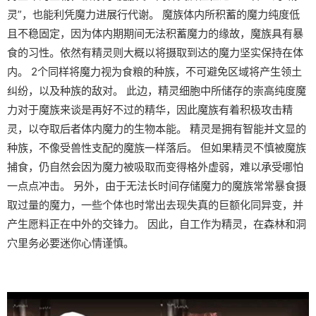
灵”，也能利凭魔力进展行代谢。 魔族体内所积蓄的魔力纯度低
且不稳固定，因为体内期期间无法积蓄魔力的缘故，魔族具有暴
食的习性。依然有精灵则大概以将摄取到达的魔力坚实保持在体
内。 2个同样将魔力视为食粮的种族，不可避免区域将产生领土
纠纷，以及种族的敌对。 此边，精灵细胞中所储存的崇高纯度魔
力对于魔族来谈是再好不过的精华，因此魔族有着积极攻击精
灵，以夺取后者体内魔力的生物本能。 精灵是拥有智能并文显的
种族，不像受兽性支配的魔族一样落后。 但如果精灵不慎被魔族
捕食，仍自然会因为魔力被吸取而变得格外虚弱，难以承受哪怕
一点点冲击。 另外，由于无法长时间存储魔力的魔族常常暴食摄
取过量的魔力，一些个体也时常出去现失真的巨额化同异变，并
产生愿料正在中外的交锋力。 因此，自工作为精灵，在森林和洞
穴里务必要迷你心情谨慎。