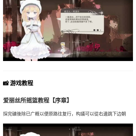
📸 游戏教程
爱丽丝所摇篮教程【序章】
採完礦後除已广概以便原路往复行，构議可以從右邊跳下边朝