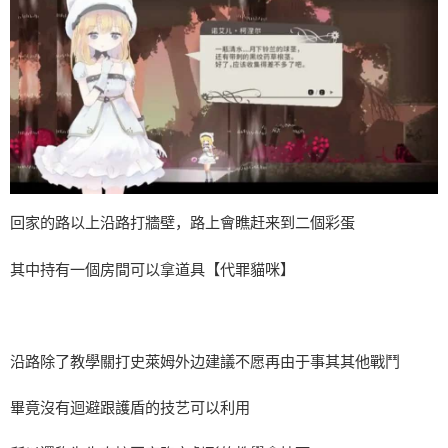
回家的路以上沿路打牆壁，路上會瞧赶来到二個彩蛋
其中持有一個房間可以拿道具【代罪貓咪】
沿路除了教學關打史萊姆外边建議不愿再由于事其其他戰鬥
畢竟沒有迴避跟護盾的技艺可以利用